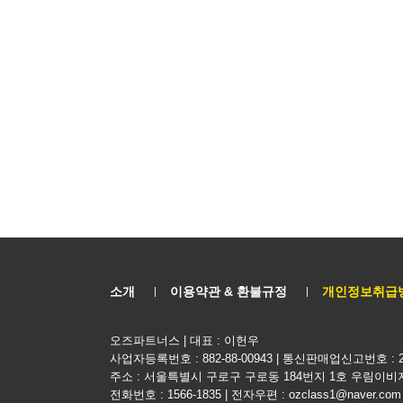
소개
이용약관 & 환불규정
개인정보취급
오즈파트너스 | 대표 : 이헌우
사업자등록번호 : 882-88-00943 | 통신판매업신고번호 : 2
주소 : 서울특별시 구로구 구로동 184번지 1호 우림이비
전화번호 : 1566-1835 | 전자우편 : ozclass1@naver.com