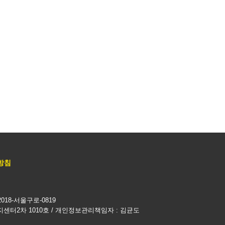
방침
018-서울구로-0819
지센터2차 1010호 / 개인정보관리책임자 : 김균도