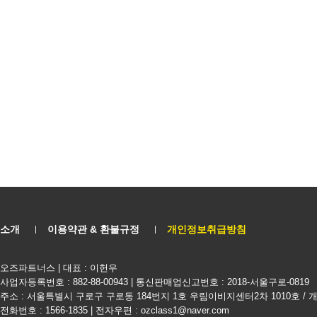
소개
이용약관 & 환불규정
개인정보취급방침
오즈파트너스 | 대표 : 이헌우
사업자등록번호 : 882-88-00943 | 통신판매업신고번호 : 2018-서울구로-0819
주소 : 서울특별시 구로구 구로동 184번지 1호 우림이비지센터2차 1010호 /
전화번호 : 1566-1835 | 전자우편 : ozclass1@naver.com