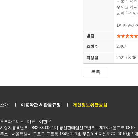
덕분에 어려
주시고 하셔
진짜 1억 
1억반 중간
별점
조회수
2,467
작성일
2021.08.06
소개
이용약관 & 환불규정
개인정보취급방침
오즈파트너스 | 대표 : 이헌우
사업자등록번호 : 882-88-00943 | 통신판매업신고번호 : 2018-서울구로-0819
주소 : 서울특별시 구로구 구로동 184번지 1호 우림이비지센터2차 1010호 /