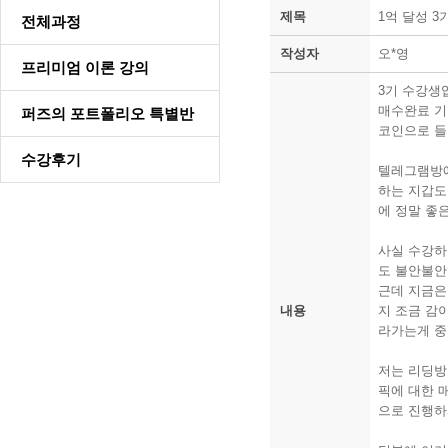
제목
1억 달성 
전체과정
작성자
오*영
프리미엄 이론 강의
3기 수강생
매수완료 기
퍼즈의 포트폴리오 특별반
코인으로 들
수강후기
텔레그램방에
하는 지갑도
에 정말 좋
사실 수강하
도 불안불
근데 지금은
내용
지 조금 감
라가는게 중
저는 리딩방
픽에 대한 
으로 진행하시