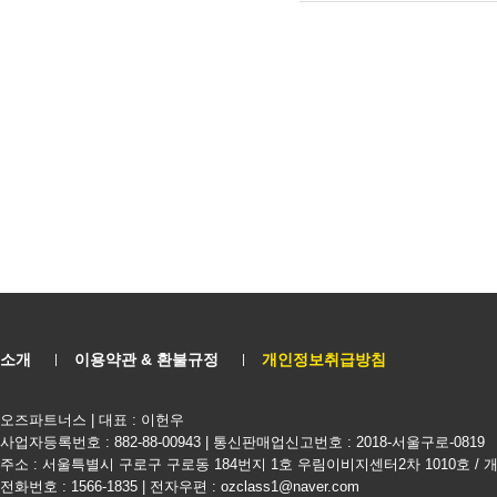
소개
이용약관 & 환불규정
개인정보취급방침
오즈파트너스 | 대표 : 이헌우
사업자등록번호 : 882-88-00943 | 통신판매업신고번호 : 2018-서울구로-0819
주소 : 서울특별시 구로구 구로동 184번지 1호 우림이비지센터2차 1010호 /
전화번호 : 1566-1835 | 전자우편 : ozclass1@naver.com