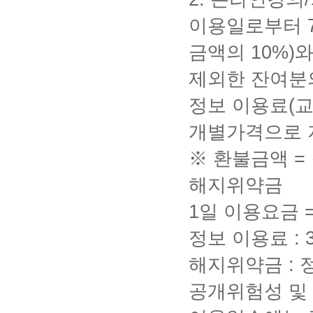
이용일로부터
금액의
10%)
와
제외한 잔여분
정보 이용료
(
개별가격으로
※ 환불금액
=
해지위약금
1
일 이용요금
=
정보 이용료
: 
해지위약금
:
공개위험성 및