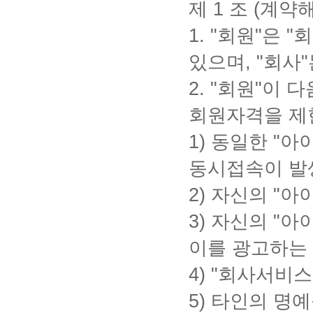
제
1
조
(
계약해
1.
"
회원
"
은
"
회
있으며
,
"
회사
"
2.
"
회원
"
이 다
회원자격을 제
1)
동일한
"
아
동시접속이 발
2)
자신의
"
아
3)
자신의
"
아
이를 광고하는
4)
"
회사서비스
5)
타인의 명예