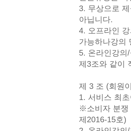
3.
무상으로 제
아닙니다
.
4.
오프라인 
가능하나강의 
5.
온라인강의
/
제
3
조와 같이
제
3
조
(
회원이
1.
서비스 최
※소비자 분쟁
제
2016-
15
호
)
2.
온라인강의
/