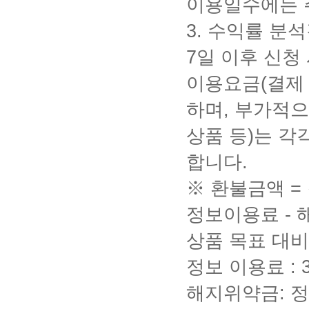
이용일수에는 
3.
수익률 분석
7
일 이후 신청
이용요금
(
결제
하며
,
부가적으
상품 등
)
는 각
합니다
.
※ 환불금액
=
정보이용료
-
상품 목표 대비
정보 이용료
: 
해지위약금
:
정