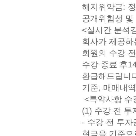
해지위약금
:
정
공개위험성 및
<
실시간 분석
회사가 제공
회원의
수강 
수강 종료 후
1
환급해드립니
기준
,
매매내역
<
특약사항 수
(1)
수강 전 투
-
수강 전 투자
현금을 기준으