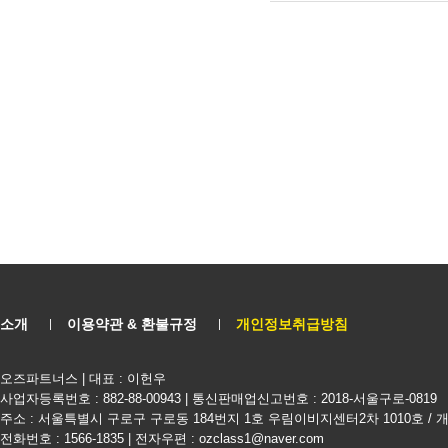
소개
이용약관 & 환불규정
개인정보취급방침
오즈파트너스 | 대표 : 이헌우
사업자등록번호 : 882-88-00943 | 통신판매업신고번호 : 2018-서울구로-0819
주소 : 서울특별시 구로구 구로동 184번지 1호 우림이비지센터2차 1010호 /
전화번호 : 1566-1835 | 전자우편 : ozclass1@naver.com