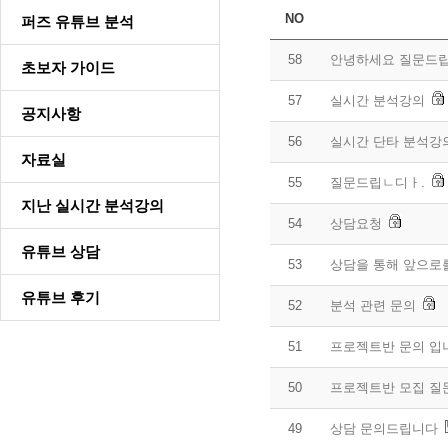
NO
퍼즈 유튜브 분석
58
안녕하세요 질문드립
초보자 가이드
57
실시간 분석강의
공지사항
56
실시간 단타 분석강
자료실
55
질문드립ㄴ디ㅏ.
지난 실시간 분석강의
54
상담요청
유튜브 상담
53
상담을 통해 앞으로
유튜브 후기
52
분석 관련 문의
51
프로젝트반 문의 입
50
프로젝트반 모집 질
49
상담 문의드립니다