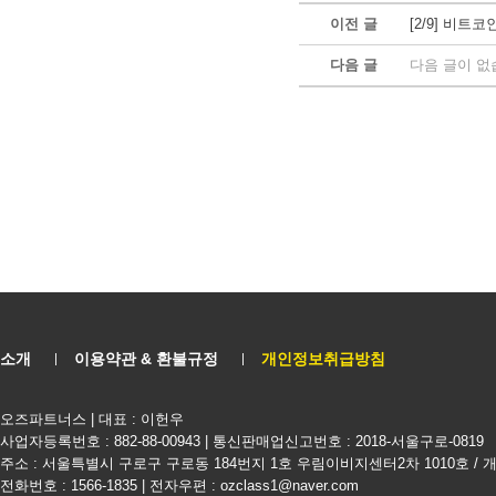
이전 글
[2/9] 비트
다음 글
다음 글이 없
소개
이용약관 & 환불규정
개인정보취급방침
오즈파트너스 | 대표 : 이헌우
사업자등록번호 : 882-88-00943 | 통신판매업신고번호 : 2018-서울구로-0819
주소 : 서울특별시 구로구 구로동 184번지 1호 우림이비지센터2차 1010호 /
전화번호 : 1566-1835 | 전자우편 : ozclass1@naver.com