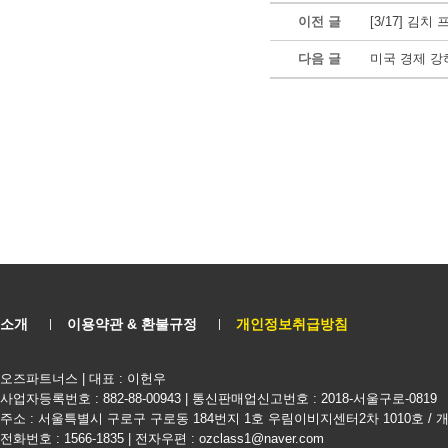
이전 글
[3/17] 
다음 글
미국 경제 강
소개
이용약관 & 환불규정
개인정보취급방침
오즈파트너스 | 대표 : 이헌우
사업자등록번호 : 882-88-00943 | 통신판매업신고번호 : 2018-서울구로-0819
주소 : 서울특별시 구로구 구로동 184번지 1호 우림이비지센터2차 1010호 /
전화번호 : 1566-1835 | 전자우편 : ozclass1@naver.com