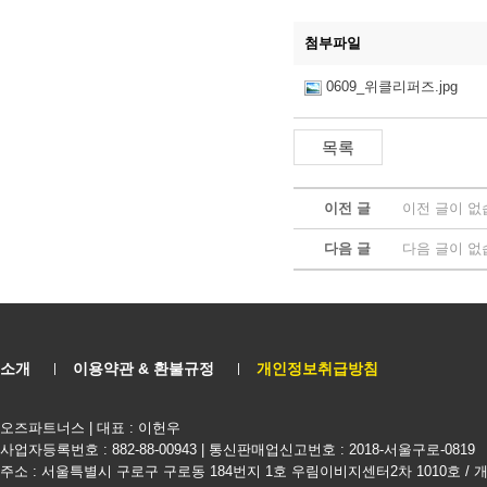
첨부파일
0609_위클리퍼즈.jpg
이전 글
이전 글이 없
다음 글
다음 글이 없
소개
이용약관 & 환불규정
개인정보취급방침
오즈파트너스 | 대표 : 이헌우
사업자등록번호 : 882-88-00943 | 통신판매업신고번호 : 2018-서울구로-0819
주소 : 서울특별시 구로구 구로동 184번지 1호 우림이비지센터2차 1010호 /