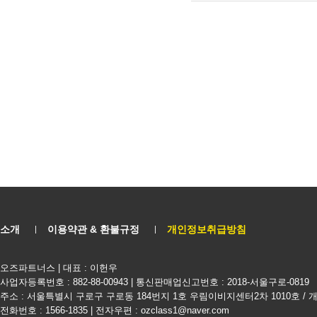
소개
이용약관 & 환불규정
개인정보취급방침
오즈파트너스 | 대표 : 이헌우
사업자등록번호 : 882-88-00943 | 통신판매업신고번호 : 2018-서울구로-0819
주소 : 서울특별시 구로구 구로동 184번지 1호 우림이비지센터2차 1010호 /
전화번호 : 1566-1835 | 전자우편 : ozclass1@naver.com