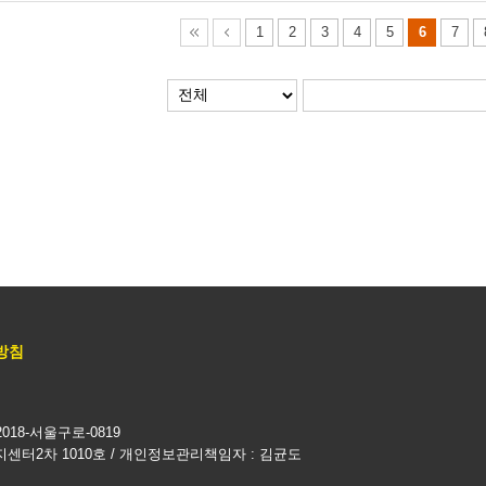
1
2
3
4
5
6
7
방침
018-서울구로-0819
지센터2차 1010호 / 개인정보관리책임자 : 김균도