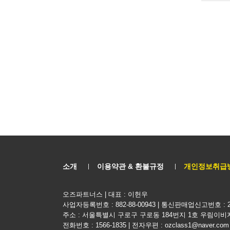
소개
이용약관 & 환불규정
개인정보취급
오즈파트너스 | 대표 : 이헌우
사업자등록번호 : 882-88-00943 | 통신판매업신고번호 : 2
주소 : 서울특별시 구로구 구로동 184번지 1호 우림이비
전화번호 : 1566-1835 | 전자우편 : ozclass1@naver.com